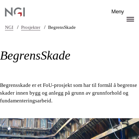
Hopp til hovedinnhold
Meny
/
/
NGI
Prosjekter
BegrensSkade
BegrensSkade
Begrensskade er et FoU-prosjekt som har til formål å begrense
skader innen bygg og anlegg på grunn av grunnforhold og
fundamenteringsarbeid.