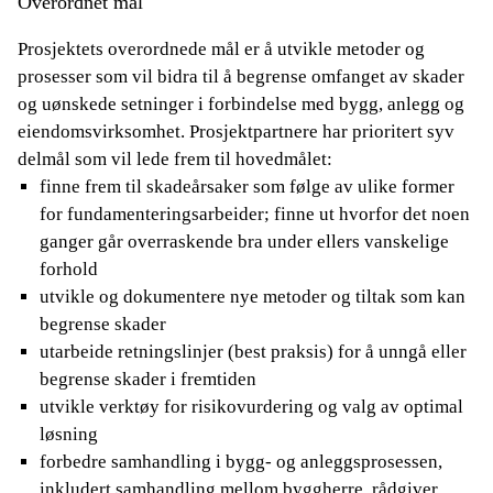
Overordnet mål
Prosjektets overordnede mål er å utvikle metoder og
prosesser som vil bidra til å begrense omfanget av skader
og uønskede setninger i forbindelse med bygg, anlegg og
eiendomsvirksomhet. Prosjektpartnere har prioritert syv
delmål som vil lede frem til hovedmålet:
finne frem til skadeårsaker som følge av ulike former
for fundamenteringsarbeider; finne ut hvorfor det noen
ganger går overraskende bra under ellers vanskelige
forhold
utvikle og dokumentere nye metoder og tiltak som kan
begrense skader
utarbeide retningslinjer (best praksis) for å unngå eller
begrense skader i fremtiden
utvikle verktøy for risikovurdering og valg av optimal
løsning
forbedre samhandling i bygg- og anleggsprosessen,
inkludert samhandling mellom byggherre, rådgiver,