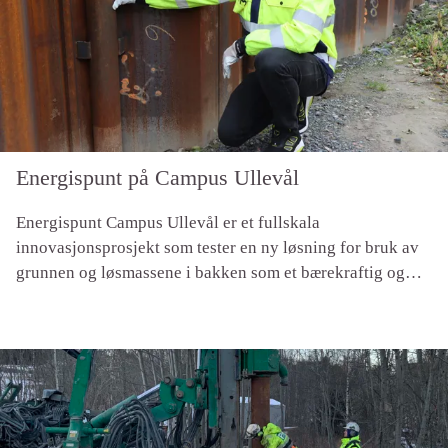
Energispunt på Campus Ullevål
Energispunt Campus Ullevål er et fullskala
innovasjonsprosjekt som tester en ny løsning for bruk av
grunnen og løsmassene i bakken som et bærekraftig og
stabilt termisk energilager. Overskuddsenergi, i form av
varme og kulde, skal lagres i spunten for senere bruk.
Løsningen er tilkjent 50% investeringsstøtte av ENOVA
innenfor programmet Fullskala innovativ energi- og
klimateknologi.