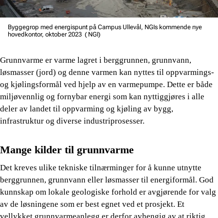
Byggegrop med energispunt på Campus Ullevål, NGIs kommende nye
hovedkontor, oktober 2023 ( NGI)
Grunnvarme er varme lagret i berggrunnen, grunnvann,
løsmasser (jord) og denne varmen kan nyttes til oppvarmings-
og kjølingsformål ved hjelp av en varmepumpe. Dette er både
miljøvennlig og fornybar energi som kan nyttiggjøres i alle
deler av landet til oppvarming og kjøling av bygg,
infrastruktur og diverse industriprosesser.
Mange kilder til grunnvarme
Det kreves ulike tekniske tilnærminger for å kunne utnytte
berggrunnen, grunnvann eller løsmasser til energiformål. God
kunnskap om lokale geologiske forhold er avgjørende for valg
av de løsningene som er best egnet ved et prosjekt. Et
vellykket grunnvarmeanlegg er derfor avhengig av at riktig