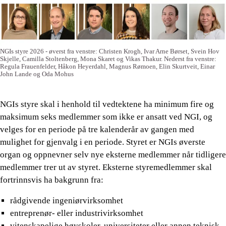
NGIs styre 2026 - øverst fra venstre: Christen Krogh, Ivar Arne Børset, Svein Hov
Skjelle, Camilla Stoltenberg, Mona Skaret og Vikas Thakur. Nederst fra venstre:
Regula Frauenfelder, Håkon Heyerdahl, Magnus Rømoen, Elin Skurtveit, Einar
John Lande og Oda Mohus
NGIs styre skal i henhold til vedtektene ha minimum fire og
maksimum seks medlemmer som ikke er ansatt ved NGI, og
velges for en periode på tre kalenderår av gangen med
mulighet for gjenvalg i en periode. Styret er NGIs øverste
organ og oppnevner selv nye eksterne medlemmer når tidligere
medlemmer trer ut av styret. Eksterne styremedlemmer skal
fortrinnsvis ha bakgrunn fra:
rådgivende ingeniørvirksomhet
entreprenør- eller industrivirksomhet
vitenskapelige høyskoler, universiteter eller annen teknisk