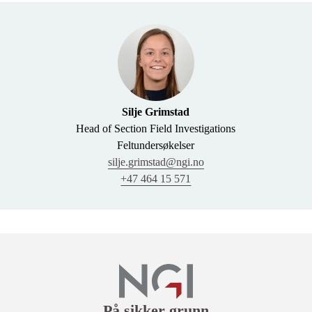
Silje Grimstad
Head of Section Field Investigations
Feltundersøkelser
silje.grimstad@ngi.no
+47 464 15 571
Lenker
På sikker grunn