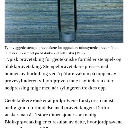
Tynnveggede stempelprøvetakere for opptak av uforstyrrede prøver i bløt
leire er et eksempel på NGI-utviklet feltutstyr
( NGI)
Typisk prøvetaking for geotekniske formål er stempel- og
blokkprøvetaking. Stempelprøvetakere presses ned i
bunnen av borhull og ved å påføre vakum på toppen av
prøvesylinderen vil jordprøven inne i sylinderen etter
nedpressing følge med når sylingeren trekkes opp.
Geoteknikere ønsker at jordprøvene forstyrres i minst
mulig grad i forbindelse med prøvetakingen. Derfor
ønsker man å så store dimensjoner som mulig.
Blokkprøvetaking er et resultat av dette, hvor jordprøvene