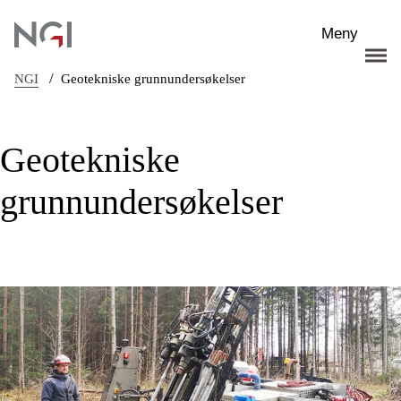
Hopp til hovedinnhold
Meny
/
NGI
Geotekniske grunnundersøkelser
Geotekniske
grunnundersøkelser