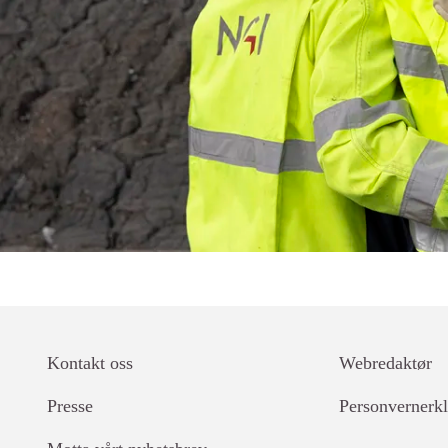
Kontakt oss
Webredaktør
Lenker
Presse
Personvernerk