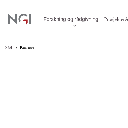
Hopp til hovedinnhold
Forskning og rådgivning
Prosjekter
A
/
NGI
Karriere