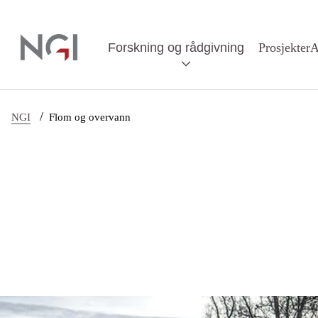
Hopp til hovedinnhold
Forskning og rådgivning
Prosjekter
A
/
NGI
Flom og overvann