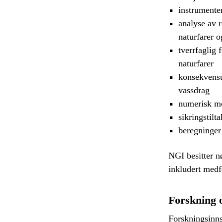
instrumente
analyse av 
naturfarer o
tverrfaglig 
naturfarer
konsekvensu
vassdrag
numerisk mo
sikringstilt
beregninger
NGI besitter n
inkludert med
Forskning o
Forskningsinns