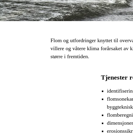
Flom og utfordringer knyttet til overv
villere og våtere klima forårsaket av 
større i fremtiden.
Tjenester r
identifiseri
flomsonekart
byggteknisk
flomberegni
dimensjoneri
erosjonssik