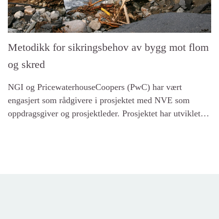
Metodikk for sikringsbehov av bygg mot flom
og skred
NGI og PricewaterhouseCoopers (PwC) har vært
engasjert som rådgivere i prosjektet med NVE som
oppdragsgiver og prosjektleder. Prosjektet har utviklet
ny metodikk for å vurdere det samlede behovet for
sikring av eksisterende bygg mot flom og skred.