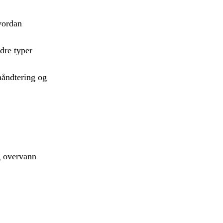
vordan
ndre typer
håndtering og
g overvann