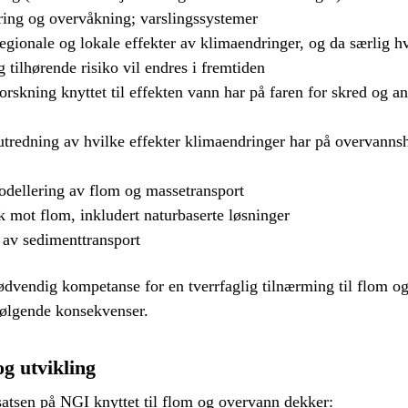
ring og overvåkning; varslingssystemer
regionale og lokale effekter av klimaendringer, og da særlig h
g tilhørende risiko vil endres i fremtiden
forskning knyttet til effekten vann har på faren for skred og a
tredning av hvilke effekter klimaendringer har på overvanns
dellering av flom og massetransport
ak mot flom, inkludert naturbaserte løsninger
 av sedimenttransport
ødvendig kompetanse for en tverrfaglig tilnærming til flom o
følgende konsekvenser.
g utvikling
atsen på NGI knyttet til flom og overvann dekker: