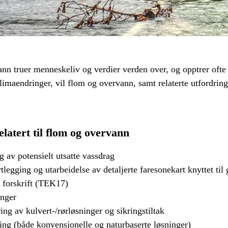
ann truer menneskeliv og verdier verden over, og opptrer ofte 
klimaendringer, vil flom og overvann, samt relaterte utfordrin
elatert til flom og overvann
ng av potensielt utsatte vassdrag
legging og utarbeidelse av detaljerte faresonekart knyttet til 
 forskrift (TEK17)
nger
ng av kulvert-/rørløsninger og sikringstiltak
ring (både konvensjonelle og naturbaserte løsninger)