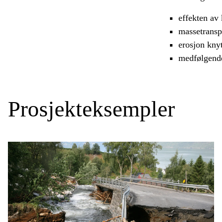
effekten av
massetransp
erosjon knyt
medfølgend
Prosjekteksempler