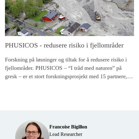
PHUSICOS - redusere risiko i fjellområder
Forskning på løsninger og tiltak for å redusere risiko i
fjellområder. PHUSICOS – “I tråd med naturen” på
gresk – er et stort forskningsprosjekt med 15 partnere,
finansiert og støttet av EUs Horizon 2020. NGI er leder
av PHUSICOS. For mere informasjon se projektets web-
sider.
Francoise Bigillon
Lead Researcher