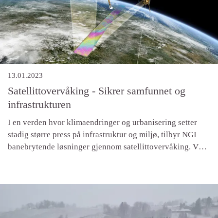
13.01.2023
Satellittovervåking - Sikrer samfunnet og
infrastrukturen
I en verden hvor klimaendringer og urbanisering setter
stadig større press på infrastruktur og miljø, tilbyr NGI
banebrytende løsninger gjennom satellittovervåking. Vår
ekspertise innen InSAR-teknologi (Interferometric
Synthetic Aperture Radar) gjennom forskning og
rådgiving gir deg overvåkning av setninger i grunnen og
deformasjonsovervåkning med millimeterpresisjon.