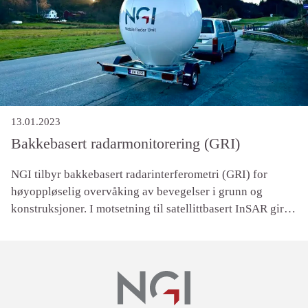
13.01.2023
Bakkebasert radarmonitorering (GRI)
NGI tilbyr bakkebasert radarinterferometri (GRI) for
høyoppløselig overvåking av bevegelser i grunn og
konstruksjoner. I motsetning til satellittbasert InSAR gir
GRI kontinuerlige målinger fra en fast posisjon, noe som
gjør det ideelt for å følge endringer i ustabilt terreng eller
infrastruktur i sanntid.
Lenker