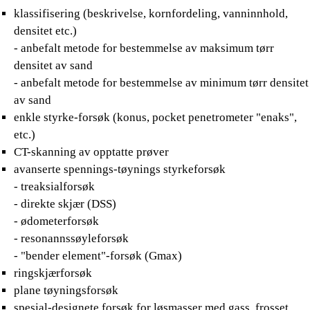
klassifisering (beskrivelse, kornfordeling, vanninnhold,
densitet etc.)
- anbefalt metode for bestemmelse av maksimum tørr
densitet av sand
- anbefalt metode for bestemmelse av minimum tørr densitet
av sand
enkle styrke-forsøk (konus, pocket penetrometer "enaks",
etc.)
CT-skanning av opptatte prøver
avanserte spennings-tøynings styrkeforsøk
- treaksialforsøk
- direkte skjær (DSS)
- ødometerforsøk
- resonannssøyleforsøk
- "bender element"-forsøk (Gmax)
ringskjærforsøk
plane tøyningsforsøk
spesial-designete forsøk for løsmasser med gass, frosset