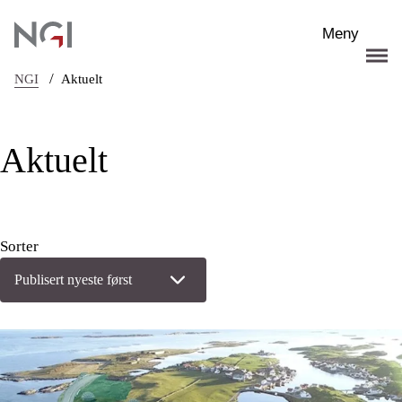
Hopp til hovedinnhold
Meny
/
NGI
Aktuelt
Aktuelt
Sorter
Publisert nyeste først