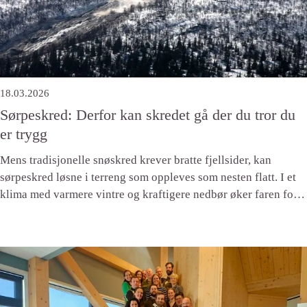
18.03.2026
Sørpeskred: Derfor kan skredet gå der du tror du
er trygg
Mens tradisjonelle snøskred krever bratte fjellsider, kan
sørpeskred løsne i terreng som oppleves som nesten flatt. I et
klima med varmere vintre og kraftigere nedbør øker faren for
flere sørpeskred over vei og jernbane.