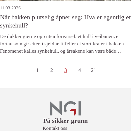
11.03.2026
Når bakken plutselig åpner seg: Hva er egentlig et
synkehull?
De dukker gjerne opp uten forvarsel: et hull i veibanen, et
fortau som gir etter, i sjeldne tilfeller et stort krater i bakken.
Fenomenet kalles synkehull, og årsakene kan være både
menneskeskapte og naturlige.
1
Side
(Første side)
2
Side
3
4
Side
21
Side
(Siste side)
Lenker
På sikker grunn
Kontakt oss