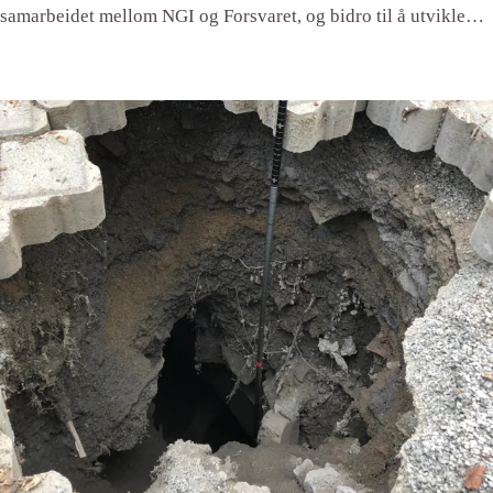
samarbeidet mellom NGI og Forsvaret, og bidro til å utvikle
skredkunnskap og -håndtering fra enkeltstående
ekspertbistand til et system med faste metoder og rutiner for
risikovurdering.