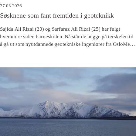
27.03.2026
Søsknene som fant fremtiden i geoteknikk
Sajida Ali Rizai (23) og Sarfaraz Ali Rizai (25) har fulgt
hverandre siden barneskolen. Nå står de begge på terskelen til
å gå ut som nyutdannede geotekniske ingeniører fra OsloMet.
Til høsten blir de fast ansatt hos Norges Geotekniske Institutt
(NGI).