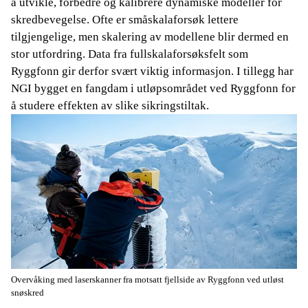
å utvikle, forbedre og kalibrere dynamiske modeller for
skredbevegelse. Ofte er småskalaforsøk lettere
tilgjengelige, men skalering av modellene blir dermed en
stor utfordring. Data fra fullskalaforsøksfelt som
Ryggfonn gir derfor svært viktig informasjon. I tillegg har
NGI bygget en fangdam i utløpsområdet ved Ryggfonn for
å studere effekten av slike sikringstiltak.
Overvåking med laserskanner fra motsatt fjellside av Ryggfonn ved utløst
snøskred