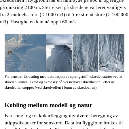
Skredbanen i Ryggfonn har en fallhøyde på 900 m og lengde
på omkring 2100 m.
Størrelsen på skredene
varierer vanligvis
fra 2-middels store (< 1000 m3) til 5-ekstremt store (> 100,000
m3). Hastigheten kan nå opp i 60 m/s.
Fra venstre: Utløsning med detonasjon av sprengstoff - skredet starter ved at
skavlen løsner - skred og skredsky på vei nedover skredbanen - etter at
skredet har stoppet (ved skredvollen i bunn av skredbanen)
Kobling mellom modell og natur
Faresone- og risikokartlegging involverer beregning av
utløpsdistanser for snøskred. Data fra Ryggfonn brukes til