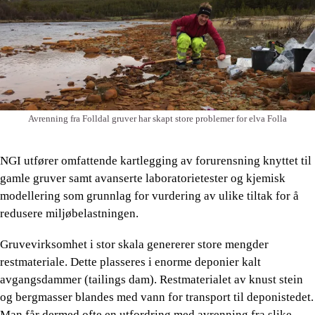
Avrenning fra Folldal gruver har skapt store problemer for elva Folla
NGI utfører omfattende kartlegging av forurensning knyttet til
gamle gruver samt avanserte laboratorietester og kjemisk
modellering som grunnlag for vurdering av ulike tiltak for å
redusere miljøbelastningen.
Gruvevirksomhet i stor skala genererer store mengder
restmateriale. Dette plasseres i enorme deponier kalt
avgangsdammer (tailings dam). Restmaterialet av knust stein
og bergmasser blandes med vann for transport til deponistedet.
Man får dermed ofte en utfordring med avrenning fra slike