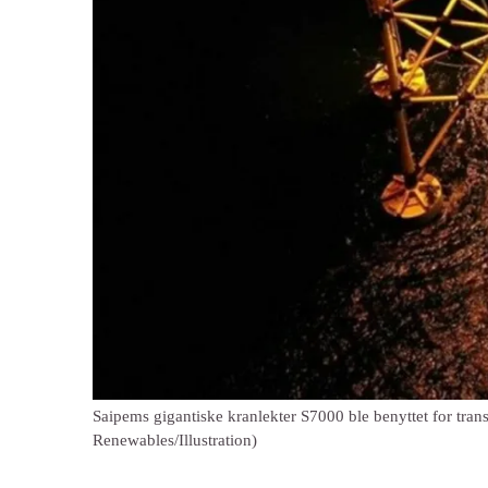
Saipems gigantiske kranlekter S7000 ble benyttet for tra
Renewables/Illustration)