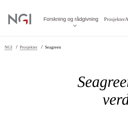
Hopp til hovedinnhold
Forskning og rådgivning
Prosjekter
A
/
/
NGI
Prosjekter
Seagreen
Seagree
ver