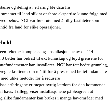
stanse og deling av erfaring ble data fra
streamet til land slik at onshore ekspertise kunne følge med
ved behov. NGI var først ute med å tilby fasiliteter som
ntid fra land for slike operasjoner.
rhold
en feltet er komplekseog installasjonene av de 114
 3 bøtter har bidratt til økt kunnskap og tøyd grensene for
ttefundamenter kan installeres. NGI har fått bedre grunnlag,
beregne kreftene som må til for å presse ned bøttefundamente
med ulike metoder for å redusere
isse erfaringene er meget nyttig lærdom for den kommende
l havs. I tillegg viser installasjonene på Seagreen at
 og slike fundamenter kan brukes i mange havområder med