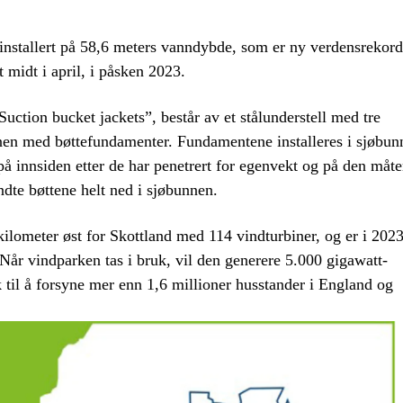
 installert på 58,6 meters vanndybde, som er ny verdensrekord
t midt i april, i påsken 2023.
ction bucket jackets”, består av et stålunderstell med tre
nen med bøttefundamenter. Fundamentene installeres i sjøbun
å innsiden etter de har penetrert for egenvekt og på den måt
dte bøttene helt ned i sjøbunnen.
ilometer øst for Skottland med 114 vindturbiner, og er i 202
 Når vindparken tas i bruk, vil den generere 5.000 gigawatt-
k til å forsyne mer enn 1,6 millioner husstander i England og