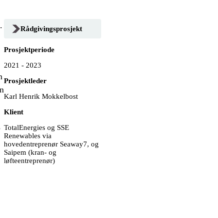
.
Rådgivingsprosjekt
Prosjektperiode
2021 - 2023
n
Prosjektleder
en
Karl Henrik Mokkelbost
Klient
3
TotalEnergies og SSE
Renewables via
hovedentreprenør Seaway7, og
Saipem (kran- og
løfteentreprenør)