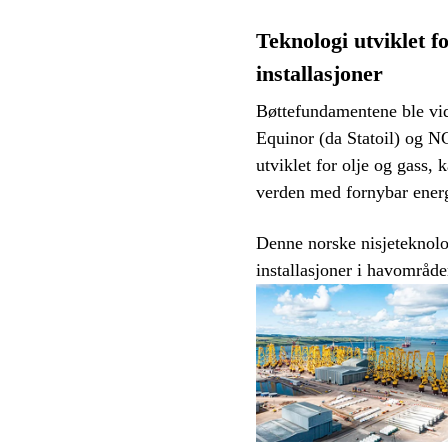
Teknologi utviklet f
installasjoner
Bøttefundamentene ble vide
Equinor (da Statoil) og NG
utviklet for olje og gass, 
verden med fornybar energi
Denne norske nisjeteknolog
installasjoner i havområde