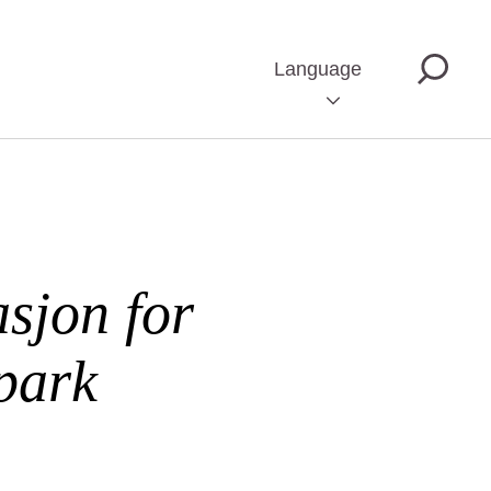
Language
sjon for
park