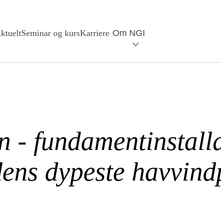
ktuelt
Seminar og kurs
Karriere
Om NGI
n - fundamentinstalla
dens dypeste havvind