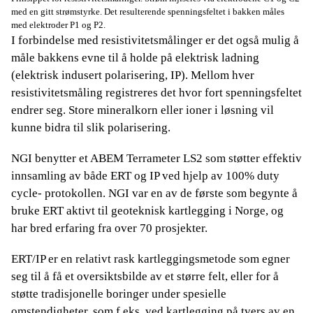
med en gitt strømstyrke. Det resulterende spenningsfeltet i bakken måles
med elektroder P1 og P2.
I forbindelse med resistivitetsmålinger er det også mulig å
måle bakkens evne til å holde på elektrisk ladning
(elektrisk indusert polarisering, IP). Mellom hver
resistivitetsmåling registreres det hvor fort spenningsfeltet
endrer seg. Store mineralkorn eller ioner i løsning vil
kunne bidra til slik polarisering.
NGI benytter et ABEM Terrameter LS2 som støtter effektiv
innsamling av både ERT og IP ved hjelp av 100% duty
cycle- protokollen. NGI var en av de første som begynte å
bruke ERT aktivt til geoteknisk kartlegging i Norge, og
har bred erfaring fra over 70 prosjekter.
ERT/IP er en relativt rask kartleggingsmetode som egner
seg til å få et oversiktsbilde av et større felt, eller for å
støtte tradisjonelle boringer under spesielle
omstendigheter, som f.eks. ved kartlegging på tvers av en