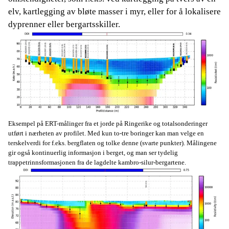
elv, kartlegging av bløte masser i myr, eller for å lokalisere
dyprenner eller bergartsskiller.
Eksempel på ERT-målinger fra et jorde på Ringerike og totalsonderinger
utført i nærheten av profilet. Med kun to-tre boringer kan man velge en
terskelverdi for f.eks. bergflaten og tolke denne (svarte punkter). Målingene
gir også kontinuerlig informasjon i berget, og man ser tydelig
trappetrinnsformasjonen fra de lagdelte kambro-silur-bergartene.