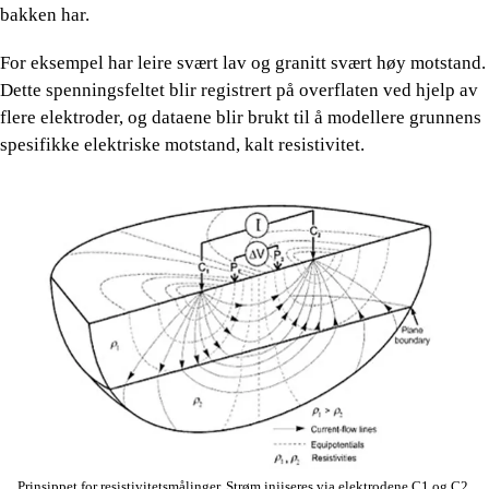
bakken har.
For eksempel har leire svært lav og granitt svært høy motstand.
Dette spenningsfeltet blir registrert på overflaten ved hjelp av
flere elektroder, og dataene blir brukt til å modellere grunnens
spesifikke elektriske motstand, kalt resistivitet.
Prinsippet for resistivitetsmålinger. Strøm injiseres via elektrodene C1 og C2