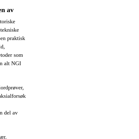
en av
toriske
tekniske
en praktisk
ld,
etoder som
en alt NGI
jordprøver,
aksialforsøk
n del av
nær.