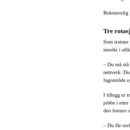
Bokstavelig t
Tre rotas
Som trainee 
innsikt i ul
– Du må stå 
nettverk. Du
fagområde eg
I tillegg er
jobbe i etter
den formes
– Du får ree