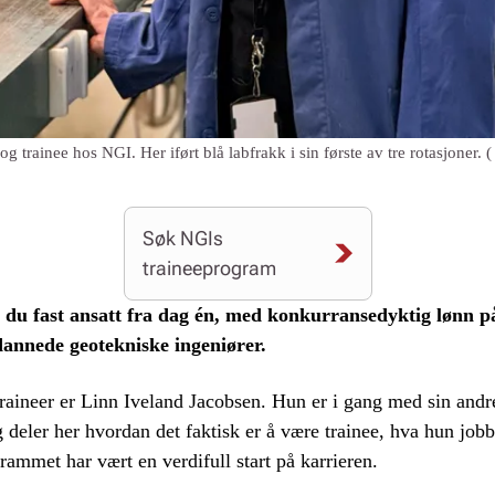
 trainee hos NGI. Her iført blå labfrakk i sin første av tre rotasjoner.
(
Søk NGIs
traineeprogram
lir du fast ansatt fra dag én, med konkurransedyktig lønn 
annede geotekniske ingeniører.
traineer er Linn Iveland Jacobsen. Hun er i gang med sin andre
g deler her hvordan det faktisk er å være trainee, hva hun jo
rammet har vært en verdifull start på karrieren.