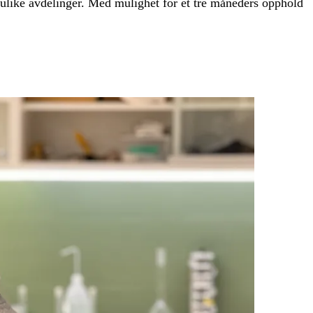
 ulike avdelinger. Med mulighet for et tre måneders opphold