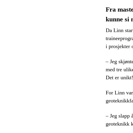
Fra maste
kunne si n
Da Linn star
traineeprog
i prosjekter
– Jeg skjønt
med tre ulik
Det er unikt
For Linn var
geoteknikkfa
– Jeg slapp å
geoteknikk k