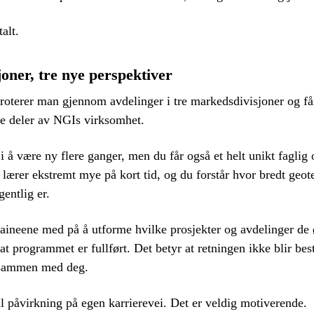
alt.
joner, tre nye perspektiver
roterer man gjennom avdelinger i tre markedsdivisjoner og f
ike deler av NGIs virksomhet.
i å være ny flere ganger, men du får også et helt unikt faglig 
 lærer ekstremt mye på kort tid, og du forstår hvor bredt geo
entlig er.
 traineene med på å utforme hvilke prosjekter og avdelinger de
 at programmet er fullført. Det betyr at retningen ikke blir bes
 sammen med deg.
ll påvirkning på egen karrierevei. Det er veldig motiverende.