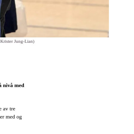
 Krister Jung-Lian)
på nivå med
 av tre
bber med og