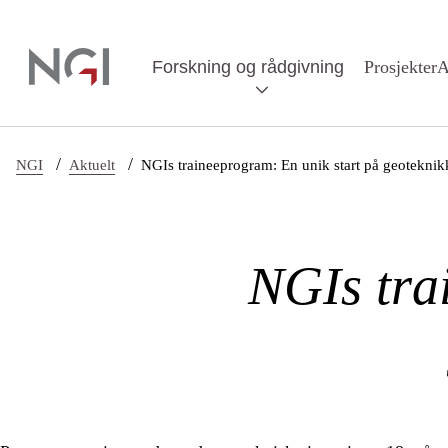
Hopp til hovedinnhold
Forskning og rådgivning
Prosjekter
A
/
/
NGI
Aktuelt
NGIs traineeprogram: En unik start på geoteknik
NGIs tra