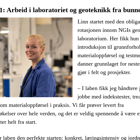
1: Arbeid i laboratoriet og geoteknikk fra bunn
Linn startet med den obliga
rotasjonen innom NGIs geo
laboratorium. Her fikk hun 
introduksjon til grunnforho
materialoppførsel og testm
danner grunnlaget for nest
gjør i felt og prosjekter.
– I laben fikk jeg håndtere 
jobbe med indekstester, tre
om materialoppførsel i praksis. Vi får prøver levert fra
kelser over hele verden, og det er veldig spennende å være e
er helt fra start.
 laben den perfekte starten: konkret, læringsintensiv og jord