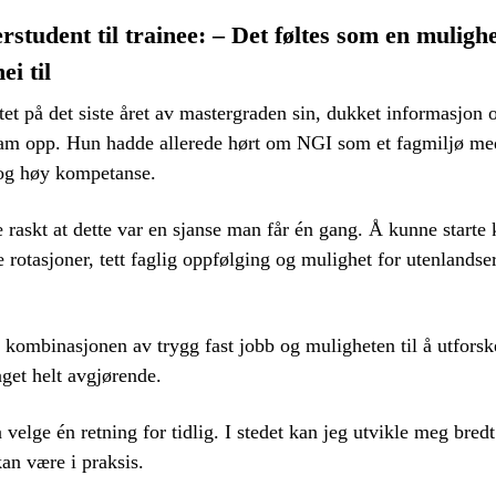
rstudent til trainee: – Det føltes som en mulighe
ei til
tet på det siste året av mastergraden sin, dukket informasjo
ram opp. Hun hadde allerede hørt om NGI som et fagmiljø med
 og høy kompetanse.
e raskt at dette var en sjanse man får én gang. Å kunne starte 
e rotasjoner, tett faglig oppfølging og mulighet for utenlands
!
 kombinasjonen av trygg fast jobb og muligheten til å utforsk
get helt avgjørende.
 velge én retning for tidlig. I stedet kan jeg utvikle meg bred
an være i praksis.