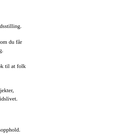
sstilling.
som du får
g.
 til at folk
jekter,
idslivet.
sopphold.