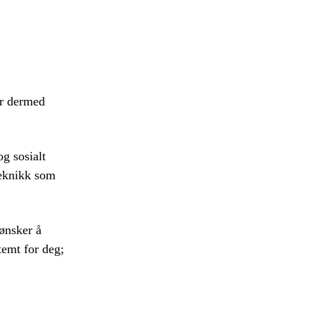
år dermed
og sosialt
teknikk som
 ønsker å
temt for deg;