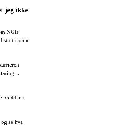
t jeg ikke
n om NGIs
 stort spenn
karrieren
erfaring…
e bredden i
t og se hva