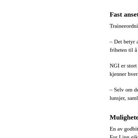
Fast anset
Traineeordnin
– Det betyr 
friheten til
NGI er stort 
kjenner hver
– Selv om du
lunsjer, saml
Mulighete
En av godbit
For Linn gik