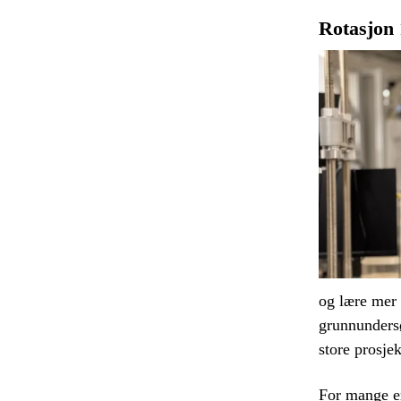
Rotasjon 
og lære mer 
grunnundersø
store prosjekt
For mange er