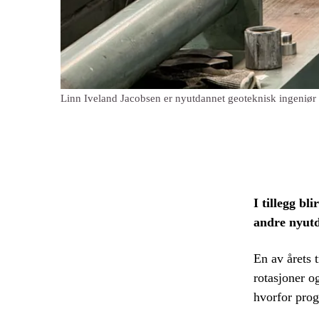
Linn Iveland Jacobsen er nyutdannet geoteknisk ingeniør og
I tillegg b
andre nyutd
En av årets 
rotasjoner o
hvorfor prog