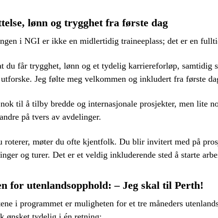
telse, lønn og trygghet fra første dag
gen i NGI er ikke en midlertidig traineeplass; det er en fulltid
at du får trygghet, lønn og et tydelig karriereforløp, samtidig 
 å utforske. Jeg følte meg velkommen og inkludert fra første da
nok til å tilby bredde og internasjonale prosjekter, men lite nok
andre på tvers av avdelinger.
 roterer, møter du ofte kjentfolk. Du blir invitert med på pros
inger og turer. Det er et veldig inkluderende sted å starte arbe
n for utenlandsopphold: – Jeg skal til Perth!
ene i programmet er muligheten for et tre måneders utenland
k ønsket tydelig i én retning: