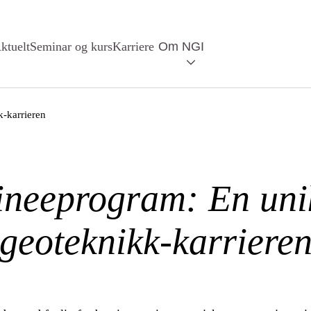
ktuelt
Seminar og kurs
Karriere
Om NGI
k-karrieren
ineeprogram: En unik
geoteknikk-karriere