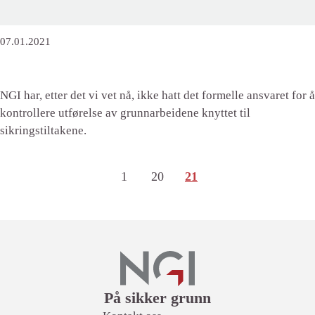
07.01.2021
NGI har, etter det vi vet nå, ikke hatt det formelle ansvaret for å
kontrollere utførelse av grunnarbeidene knyttet til
sikringstiltakene.
1
Side
(Første side)
20
Side
21
Lenker
På sikker grunn