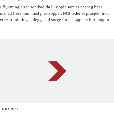
I flyktningleiren Melkadida i Etiopia samler det seg hver
måned flere tonn med plastsøppel. NGI leder et prosjekt hvor
et resirkuleringsanlegg skal sørge for at søppelet blir omgjort
til produkter som kan selges på det lokale markedet.
16.03.2021