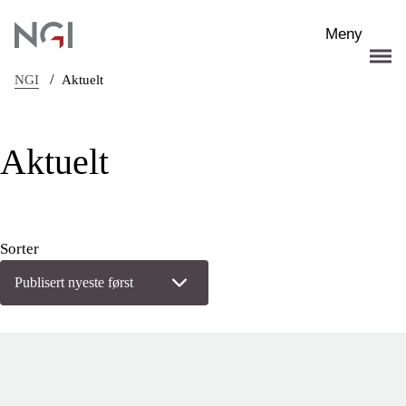
Hopp til hovedinnhold
Meny
/
NGI
Aktuelt
Aktuelt
Sorter
Publisert nyeste først