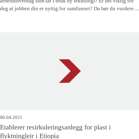
arbeidshverdag som tar i bruk ny teknologi? Er det viktig for
deg at jobben din er nyttig for samfunnet? Da bør du vurdere
studier i geoteknikk eller ingeniørgeologi. Her er sjansene for
å få jobb meget gode, og utviklingsmulighetene er mange.
06.04.2021
Etablerer resirkuleringsanlegg for plast i
flyktningleir i Etiopia