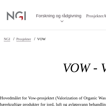
Hopp til hovedinnhold
Forskning og rådgivning
Prosjekter
A
/
/
NGI
Prosjekter
VOW
VOW - V
Hovedmålet for Vow-prosjektet (Valorization of Organic Waste
bærekraftige produkter for jord, luft og avløpsvann behandli