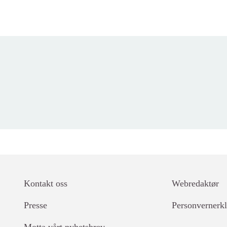
Kontakt oss
Webredaktør
Lenker
Presse
Personvernerk