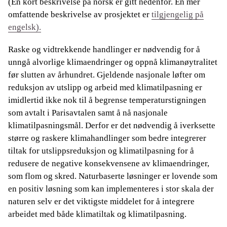
(En kort beskrivelse på norsk er gitt nedenfor. En mer
omfattende beskrivelse av prosjektet er
tilgjengelig på
engelsk).
Raske og vidtrekkende handlinger er nødvendig for å
unngå alvorlige klimaendringer og oppnå klimanøytralitet
før slutten av århundret. Gjeldende nasjonale løfter om
reduksjon av utslipp og arbeid med klimatilpasning er
imidlertid ikke nok til å begrense temperaturstigningen
som avtalt i Parisavtalen samt å nå nasjonale
klimatilpasningsmål. Derfor er det nødvendig å iverksette
større og raskere klimahandlinger som bedre integrerer
tiltak for utslippsreduksjon og klimatilpasning for å
redusere de negative konsekvensene av klimaendringer,
som flom og skred. Naturbaserte løsninger er lovende som
en positiv løsning som kan implementeres i stor skala der
naturen selv er det viktigste middelet for å integrere
arbeidet med både klimatiltak og klimatilpasning.