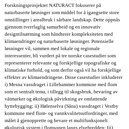
Forskningsprosjektet NATURACT fokuserer på
naturbaserte løsninger som middel for å igangsette store
omstillinger i arealbruk i sårbare landskap. Dette oppnås
gjennom tverrfaglig samarbeid og en innovativ
designtilnærming som håndterer kompleksiteten med
klimaendringer og naturbaserte løsninger. Potensielle
løsninger vil, sammen med lokale og regionale
interessenter, bli vurdert på tre norske casestudier som
representerer relevante og forskjellige topografiske og
klimatiske forhold, og som derfor også vil ha forskjellige
effekter av klimaendringene. Disse casestudier inkluderer
i) Mesna vassdraget i Lillehammer kommune med flom
som et sentralt tema, i tillegg til skogsbruk, bevaring av
våtmarker og økologisk påvirkning av omfattende
hyttebygging; ii) Hølenselva (Såna) vassdraget i Vestby
kommune med flom- og vannkvalitetsutfordringer, med
målet å gjenopprette og bevare et multifunksjonelt
økologisk system i flomsonen langs elvebredden; Iii)