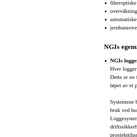
fiberoptisk
overvåknin
automatiske
jernbaneove
NGIs egenu
NGIs logge
Hver logger
Dette er en 
løpet av et
Systemene ba
bruk ved hun
Loggesystem
driftssikker
prosjekttil