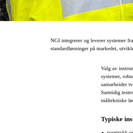
NGI integrerer og leverer systemer fra
standardløsninger på markedet, utvik
Valg av instru
systemer, robu
samarbeider tve
Samtidig teste
måltekniske lø
Typiske ins
poretrykk o