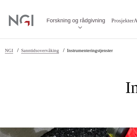
Hopp til hovedinnhold
Forskning og rådgivning
Prosjekter
A
/
/
NGI
Sanntidsovervåking
Instrumenteringstjenster
I