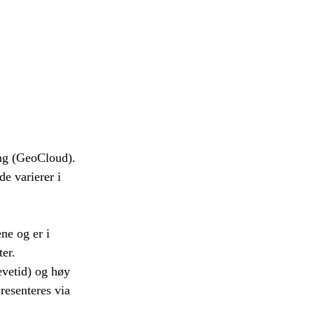
ing (GeoCloud).
de varierer i
ne og er i
ter.
evetid) og høy
presenteres via