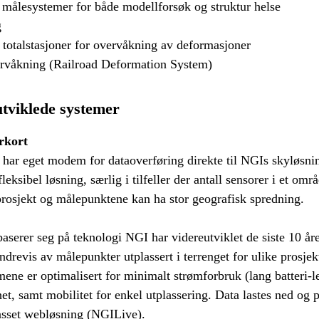
e målesystemer for både modellforsøk og struktur helse
g
 totalstasjoner for overvåkning av deformasjoner
rvåkning (Railroad Deformation System)
tviklede systemer
rkort
 har eget modem for dataoverføring direkte til NGIs skyløsn
fleksibel løsning, særlig i tilfeller der antall sensorer i et områ
 prosjekt og målepunktene kan ha stor geografisk spredning.
serer seg på teknologi NGI har videreutviklet de siste 10 åre
drevis av målepunkter utplassert i terrenget for ulike prosjek
ene er optimalisert for minimalt strømforbruk (lang batteri-l
het, samt mobilitet for enkel utplassering. Data lastes ned og 
passet webløsning (NGILive).