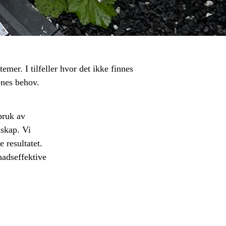
mer. I tilfeller hvor det ikke finnes
enes behov.
bruk av
nskap. Vi
 resultatet.
nadseffektive