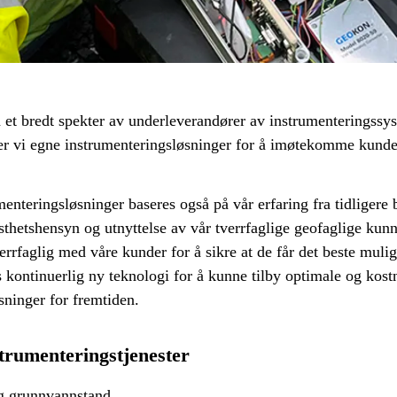
 et bredt spekter av underleverandører av instrumenteringssyste
ler vi egne instrumenteringsløsninger for å imøtekomme kund
menteringsløsninger baseres også på vår erfaring fra tidligere 
sthetshensyn og utnyttelse av vår tverrfaglige geofaglige kun
rrfaglig med våre kunder for å sikre at de får det beste mulige
s kontinuerlig ny teknologi for å kunne tilby optimale og kost
sninger for fremtiden.
trumenteringstjenester
g grunnvannstand