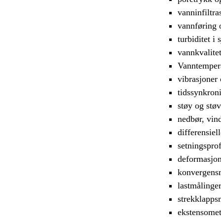
vanninfiltr
vannføring 
turbiditet i
vannkvalite
Vanntempera
vibrasjoner
tidssynkron
støy og støv
nedbør, vind
differensiel
setningsprof
deformasjon
konvergensm
lastmålinger
strekklapps
ekstensomete