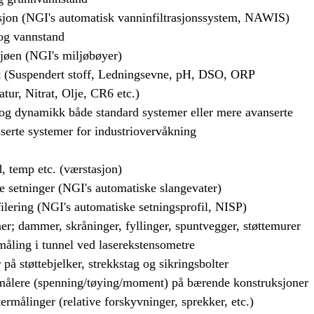
asjon (NGI's automatisk vanninfiltrasjonssystem, NAWIS)
og vannstand
 sjøen (NGI's miljøbøyer)
t (Suspendert stoff, Ledningsevne, pH, DSO, ORP
tur, Nitrat, Olje, CR6 etc.)
 og dynamikk både standard systemer eller mere avanserte
iserte systemer for industriovervåkning
, temp etc. (værstasjon)
le setninger (NGI's automatiske slangevater)
ilering (NGI's automatiske setningsprofil, NISP)
er; dammer, skråninger, fyllinger, spuntvegger, støttemurer
åling i tunnel ved laserekstensometre
 på støttebjelker, strekkstag og sikringsbolter
målere (spenning/tøying/moment) på bærende konstruksjoner
rmålinger (relative forskyvninger, sprekker, etc.)