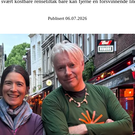
lv svært kostbare rensetiltak bare kan fjerne en forsvinnende l
Publisert 06.07.2026