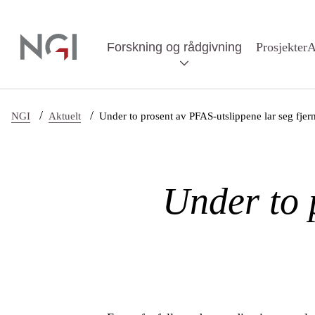
Hopp til hovedinnhold
Forskning og rådgivning
Prosjekter
A
/
/
NGI
Aktuelt
Under to prosent av PFAS-utslippene lar seg fjer
Under to 