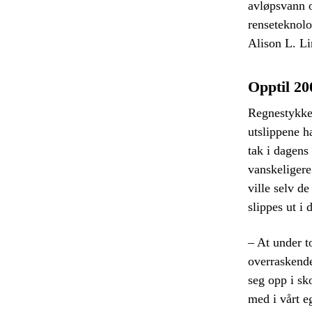
avløpsvann o
renseteknolo
Alison L. Li
Opptil 20
Regnestykket
utslippene h
tak i dagens
vanskeligere
ville selv d
slippes ut i 
– At under t
overraskend
seg opp i sk
med i vårt e