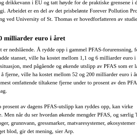
g drikkevann i EU og tatt høyde for de praktiske grensene i 
gi. Arbeidet er en del av det prisbelønte Forever Pollution Pro
ng ved University of St. Thomas er hovedforfatteren av studi
0 milliarder euro i året
 er nedslående. Å rydde opp i gammel PFAS-forurensning, fo
adde stanset, ville ha kostet mellom 1,1 og 6 milliarder euro i 
 situasjon, med pågående og økende utslipp av PFAS som er l
 å fjerne, ville ha kostet mellom 52 og 200 milliarder euro i å
e mest omfattende tiltakene fjerne under to prosent av den P
dag.
o prosent av dagens PFAS-utslipp kan ryddes opp, kan virke
e. Men når du ser hvordan økende mengder PFAS, og særlig 
oger, grunnvann, gressmarker, matvaresystemer, økosystemer o
get blod, gir det mening, sier Arp.