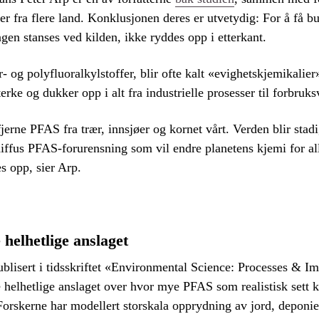
ter fra flere land. Konklusjonen deres er utvetydig: For å få
gen stanses ved kilden, ikke ryddes opp i etterkant.
- og polyfluoralkylstoffer, blir ofte kalt «evighetskjemikalier
terke og dukker opp i alt fra industrielle prosesser til forbruk
jerne PFAS fra trær, innsjøer og kornet vårt. Verden blir stad
diffus PFAS-forurensning som vil endre planetens kjemi for al
s opp, sier Arp.
 helhetlige anslaget
ublisert i tidsskriftet «Environmental Science: Processes & I
te helhetlige anslaget over hvor mye PFAS som realistisk sett k
 Forskerne har modellert storskala opprydning av jord, deponie