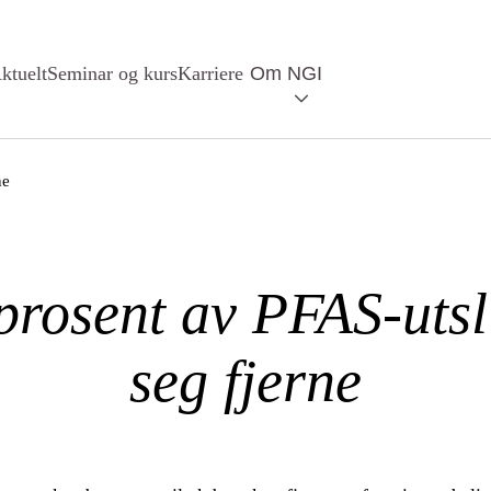
ktuelt
Seminar og kurs
Karriere
Om NGI
ne
prosent av PFAS-utsl
seg fjerne