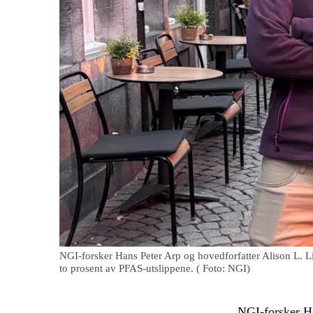
NGI-forsker Hans Peter Arp og hovedforfatter Alison L. Li
to prosent av PFAS-utslippene.
( Foto: NGI)
NGI-forsker Ha