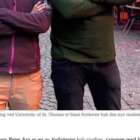
ng ved University of St. Thomas er blant forskerne bak den nye studien
ns Peter Arp er en av forfatterne
bak studien
, sammen med f