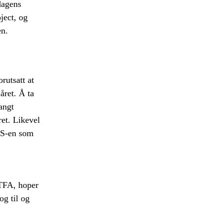
dagens
ject, og
en.
rutsatt at
året. Å ta
angt
ret. Likevel
FAS-en som
TFA, hoper
g til og