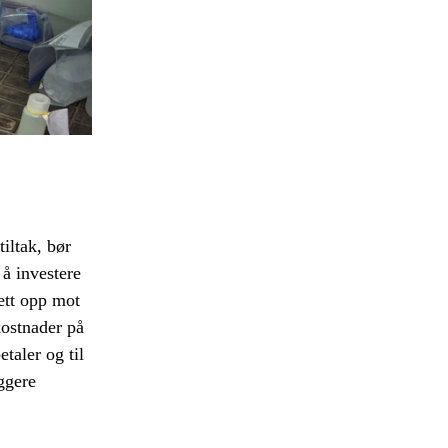
iltak, bør
å investere
sett opp mot
kostnader på
etaler og til
yggere