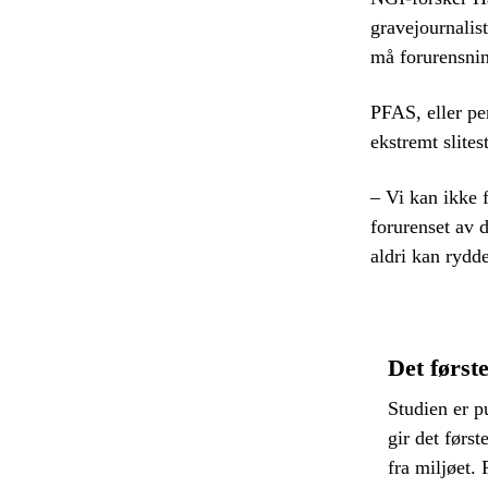
gravejournalis
må forurensnin
PFAS, eller per
ekstremt slites
– Vi kan ikke f
forurenset av 
aldri kan rydde
Det første
Studien er p
gir det førs
fra miljøet.