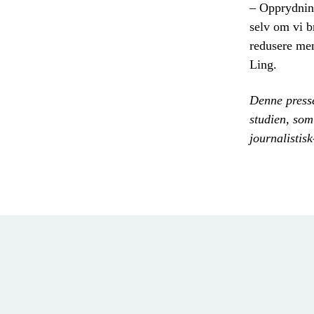
– Opprydning
selv om vi b
redusere men
Ling.
Denne presse
studien, som
journalistis