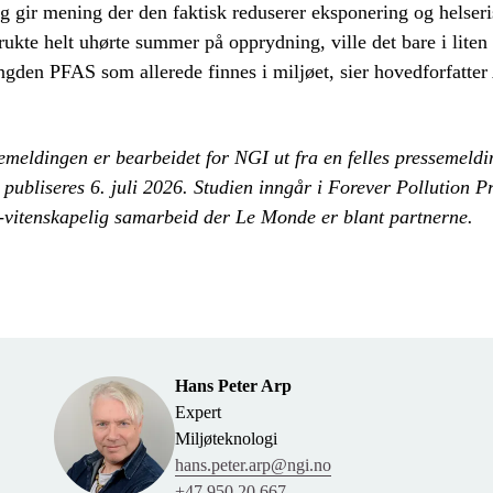
 gir mening der den faktisk reduserer eksponering og helser
rukte helt uhørte summer på opprydning, ville det bare i lite
gden PFAS som allerede finnes i miljøet, sier hovedforfatter
meldingen er bearbeidet for NGI ut fra en felles pressemelding
 publiseres 6. juli 2026. Studien inngår i Forever Pollution Pr
k-vitenskapelig samarbeid der Le Monde er blant partnerne.
Hans Peter Arp
Expert
Miljøteknologi
hans.peter.arp@ngi.no
+47 950 20 667