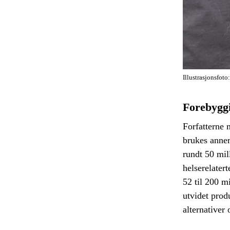
Illustrasjonsfoto:
Forebygg
Forfatterne 
brukes anner
rundt 50 mil
helserelater
52 til 200 mi
utvidet produ
alternativer