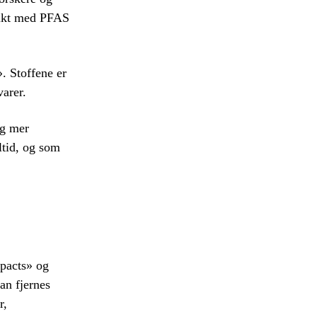
 bukt med PFAS
». Stoffene er
svarer.
ig mer
ltid, og som
mpacts» og
an fjernes
r,