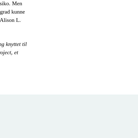
isiko. Men
n grad kunne
 Alison L.
 knyttet til
oject, et