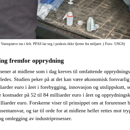
 Vannprøve tas i felt. PFAS lar seg i praksis ikke fjerne fra miljøet.
( Foto: USGS)
ing fremfor opprydning
mener at midlene som i dag kreves til omfattende opprydningst
ledes. Studien peker på at det kan være økonomisk forsvarlig 
liarder euro i året i forebygging, innovasjon og utslippskutt, 
te kostnader på 52 til 84 milliarder euro i året og opprydnings
lliarder euro. Forskerne viser til prinsippet om at forurenser b
sentansvar, og tar til orde for at midlene heller rettes mot tr
 og omlegging av industriprosesser.