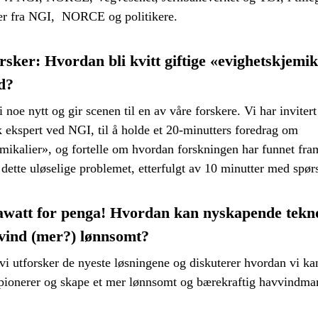
ter fra NGI, NORCE og politikere.
rsker: Hvordan bli kvitt giftige «evighetskjemik
d?
i noe nytt og gir scenen til en av våre forskere. Vi har inviter
 ekspert ved NGI, til å holde et 20-minutters foredrag om
mikalier», og fortelle om hvordan forskningen har funnet fram
 dette uløselige problemet, etterfulgt av 10 minutter med spør
watt for penga! Hvordan kan nyskapende tekno
vvind (mer?) lønnsomt?
vi utforsker de nyeste løsningene og diskuterer hvordan vi kan
pionerer og skape et mer lønnsomt og bærekraftig havvindma