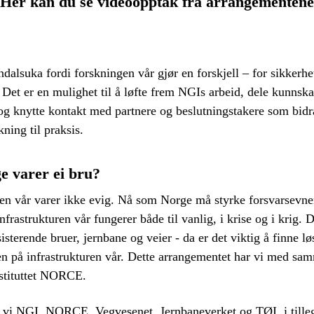
Her kan du se videoopptak fra arrangementene
ndalsuka fordi forskningen vår gjør en forskjell – for sikkerhe
Det er en mulighet til å løfte frem NGIs arbeid, dele kunns
g knytte kontakt med partnere og beslutningstakere som bidra
ning til praksis.
e varer ei bru?
ren vår varer ikke evig. Nå som Norge må styrke forsvarsevne
infrastrukturen vår fungerer både til vanlig, i krise og i krig. D
sisterende bruer, jernbane og veier - da er det viktig å finne 
en på infrastrukturen vår. Dette arrangementet har vi med s
nstituttet NORCE.
r vi NGI, NORCE, Vegvesenet, Jernbaneverket og TØI, i tilleg