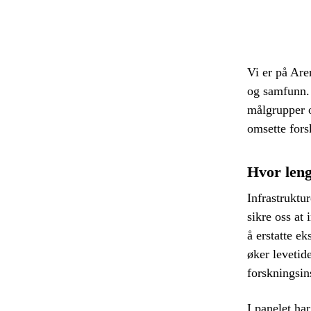
Vi er på Are
og samfunn. 
målgrupper o
omsette forsk
Hvor leng
Infrastruktu
sikre oss at 
å erstatte ek
øker levetid
forskningsi
I panelet ha