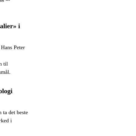
alier» i
t Hans Peter
 til
smål.
logi
 ta det beste
rked i