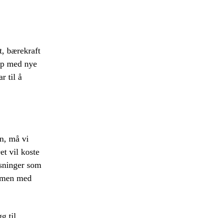
t, bærekraft
kap med nye
r til å
n, må vi
et vil koste
løsninger som
ammen med
g til