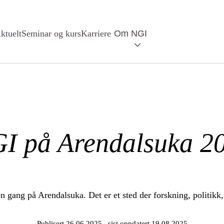
ktuelt
Seminar og kurs
Karriere
Om NGI
I på Arendalsuka 2
n gang på Arendalsuka. Det er et sted der forskning, politikk,
Publisert 26.06.2025
, sist oppdatert 19.08.2025