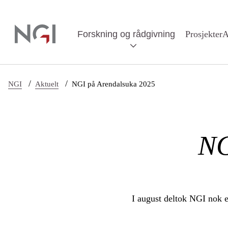
Hopp til hovedinnhold
Forskning og rådgivning
Prosjekter
A
/
/
NGI
Aktuelt
NGI på Arendalsuka 2025
NG
I august deltok NGI nok e