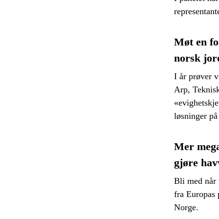
representan
Møt en fo
norsk jor
I år prøver v
Arp, Teknisk
«evighetskje
løsninger på
Mer mega
gjøre ha
Bli med når 
fra Europas 
Norge.