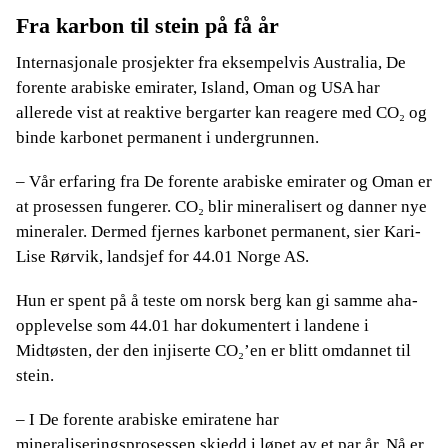
Fra karbon til stein på få år
Internasjonale prosjekter fra eksempelvis Australia, De
forente arabiske emirater, Island, Oman og USA har
allerede vist at reaktive bergarter kan reagere med CO₂ og
binde karbonet permanent i undergrunnen.
– Vår erfaring fra De forente arabiske emirater og Oman er
at prosessen fungerer. CO₂ blir mineralisert og danner nye
mineraler. Dermed fjernes karbonet permanent, sier Kari-
Lise Rørvik, landsjef for 44.01 Norge AS.
Hun er spent på å teste om norsk berg kan gi samme aha-
opplevelse som 44.01 har dokumentert i landene i
Midtøsten, der den injiserte CO₂’en er blitt omdannet til
stein.
– I De forente arabiske emiratene har
mineraliseringsprosessen skjedd i løpet av et par år. Nå er