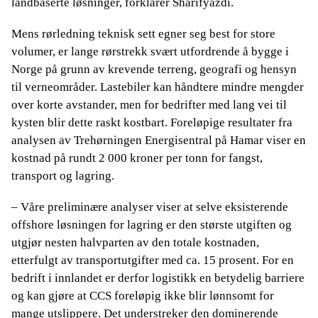
landbaserte løsninger, forklarer Sharifyazdi.
Mens rørledning teknisk sett egner seg best for store
volumer, er lange rørstrekk svært utfordrende å bygge i
Norge på grunn av krevende terreng, geografi og hensyn
til verneområder. Lastebiler kan håndtere mindre mengder
over korte avstander, men for bedrifter med lang vei til
kysten blir dette raskt kostbart. Foreløpige resultater fra
analysen av Trehørningen Energisentral på Hamar viser en
kostnad på rundt 2 000 kroner per tonn for fangst,
transport og lagring.
– Våre preliminære analyser viser at selve eksisterende
offshore løsningen for lagring er den største utgiften og
utgjør nesten halvparten av den totale kostnaden,
etterfulgt av transportutgifter med ca. 15 prosent. For en
bedrift i innlandet er derfor logistikk en betydelig barriere
og kan gjøre at CCS foreløpig ikke blir lønnsomt for
mange utslippere. Det understreker den dominerende