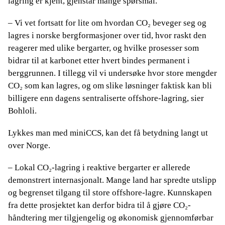
lagring er kjent, gjenstår mange spørsmål.
– Vi vet fortsatt for lite om hvordan CO₂ beveger seg og
lagres i norske bergformasjoner over tid, hvor raskt den
reagerer med ulike bergarter, og hvilke prosesser som
bidrar til at karbonet etter hvert bindes permanent i
berggrunnen. I tillegg vil vi undersøke hvor store mengder
CO₂ som kan lagres, og om slike løsninger faktisk kan bli
billigere enn dagens sentraliserte offshore-lagring, sier
Bohloli.
Lykkes man med miniCCS, kan det få betydning langt ut
over Norge.
– Lokal CO₂-lagring i reaktive bergarter er allerede
demonstrert internasjonalt. Mange land har spredte utslipp
og begrenset tilgang til store offshore-lagre. Kunnskapen
fra dette prosjektet kan derfor bidra til å gjøre CO₂-
håndtering mer tilgjengelig og økonomisk gjennomførbar