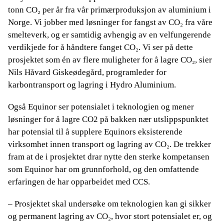
tonn CO₂ per år fra vår primærproduksjon av aluminium i
Norge. Vi jobber med løsninger for fangst av CO₂ fra våre
smelteverk, og er samtidig avhengig av en velfungerende
verdikjede for å håndtere fanget CO₂. Vi ser på dette
prosjektet som én av flere muligheter for å lagre CO₂, sier
Nils Håvard Giskeødegård, programleder for
karbontransport og lagring i Hydro Aluminium.
Også Equinor ser potensialet i teknologien og mener
løsninger for å lagre CO2 på bakken nær utslippspunktet
har potensial til å supplere Equinors eksisterende
virksomhet innen transport og lagring av CO₂. De trekker
fram at de i prosjektet drar nytte den sterke kompetansen
som Equinor har om grunnforhold, og den omfattende
erfaringen de har opparbeidet med CCS.
– Prosjektet skal undersøke om teknologien kan gi sikker
og permanent lagring av CO₂, hvor stort potensialet er, og