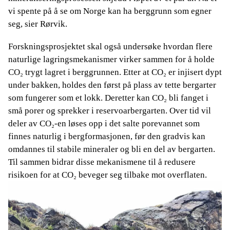
vi spente på å se om Norge kan ha berggrunn som egner
seg, sier Rørvik.
Forskningsprosjektet skal også undersøke hvordan flere
naturlige lagringsmekanismer virker sammen for å holde
CO₂ trygt lagret i berggrunnen. Etter at CO₂ er injisert dypt
under bakken, holdes den først på plass av tette bergarter
som fungerer som et lokk. Deretter kan CO₂ bli fanget i
små porer og sprekker i reservoarbergarten. Over tid vil
deler av CO₂-en løses opp i det salte porevannet som
finnes naturlig i bergformasjonen, før den gradvis kan
omdannes til stabile mineraler og bli en del av bergarten.
Til sammen bidrar disse mekanismene til å redusere
risikoen for at CO₂ beveger seg tilbake mot overflaten.