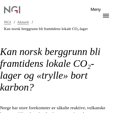
Hopp til hovedinnhold
Meny
/
/
NGI
Aktuelt
Kan norsk berggrunn bli framtidens lokale CO₂-lager
Kan norsk berggrunn bli
framtidens lokale CO₂-
lager og «trylle» bort
karbon?
Norge har store forekomster av såkalte reaktive, vulkanske